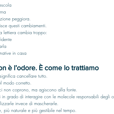
escola
rna
uazione peggiora.
pisce questi cambiamenti.
a lettiera cambia troppo:
fidente
arla
native in casa
on è l’odore. È come lo trattiamo
ignifica cancellare tutto.
nel modo corretto.
caci non coprono, ma agiscono alla fonte.
in grado di interagire con le molecole responsabili degli o
lizzarle invece di mascherarle.
ile, più naturale e più gestibile nel tempo.