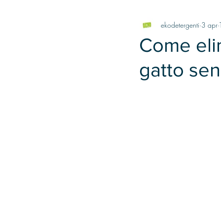
ekodetergenti
3 apr
Come elim
gatto sen