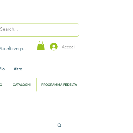
A 50€
Accedi
Visualizza punti
ilo
Altro
G
CATALOGHI
PROGRAMMA FEDELTÁ
cato + Piatti 220ml Probiotici