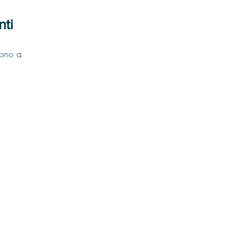
nti
dono a 