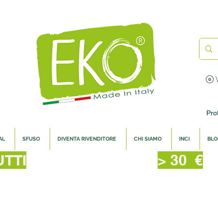
IZIONE
IN 24/48 ORE -
GRATUITA D
Prof
AL
SFUSO
DIVENTA RIVENDITORE
CHI SIAMO
INCI
BLO
UTTI
> 30 €
Bu
Piatti Probiotici 220 ml