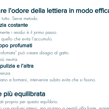
e l’odore della lettiera in modo effi
 tutto. Serve metodo.
zia costante
ente i residui è il primo passo.
quello che evita l’accumulo.
oppo profumati
profumata” può creare disagio al gatto.
iù neutra.
pulizia e l’altra
erenza.
no a formarsi, intervenire subito evita che si fissino.
 più equilibrata
ati proprio per questo equilibrio.
 con profumi intensi, ma aiutano a gestirli alla fonte, man