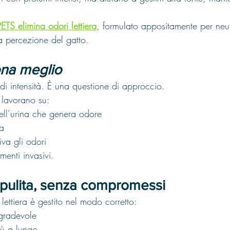
TS elimina odori lettiera
, formulato appositamente per neut
a percezione del gatto.
ona meglio
i intensità. È una questione di approccio.
i lavorano su:
ll’urina che genera odore
ca
tiva gli odori
enti invasivi.
 pulita, senza compromessi
ettiera è gestito nel modo corretto:
 gradevole
iù a lungo