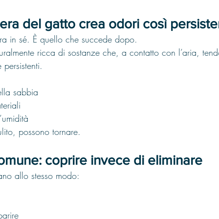
iera del gatto crea odori così persiste
iera in sé. È quello che succede dopo.
turalmente ricca di sostanze che, a contatto con l’aria, ten
 persistenti.
lla sabbia
eriali
l’umidità
ito, possono tornare.
comune: coprire invece di eliminare
nano allo stesso modo:
arire