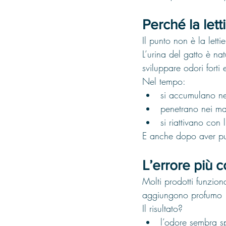
Perché la lett
Il punto non è la lett
L’urina del gatto è na
sviluppare odori forti e
Nel tempo:
si accumulano ne
penetrano nei mat
si riattivano con 
E anche dopo aver pul
L’errore più 
Molti prodotti funzio
aggiungono profumo
Il risultato?
l’odore sembra sp