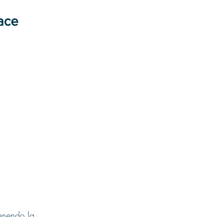
cace
tenendo la 