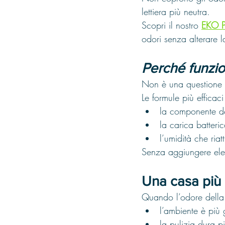
lettiera più neutra.
Scopri il nostro
EKO PE
odori senza alterare l
Perché funzi
Non è una questione d
Le formule più efficac
la componente de
la carica batteri
l’umidità che riat
Senza aggiungere elem
Una casa più
Quando l’odore della l
l’ambiente è più
la pulizia dura p