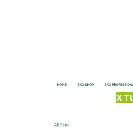
SPED
HOME
EKO SHOP
EKO PROFESSION
IN OMAGGIO
X T
All Posts