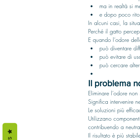
ma in realtà si m
e dopo poco rito
In alcuni casi, la sit
Perché il gatto perce
E quando l’odore dell
può diventare dif
può evitare di us
può cercare alter
Il problema n
Eliminare l’odore non s
Significa intervenire 
Le soluzioni più effi
Utilizzano componenti 
contribuendo a neutra
Il risultato è più stab