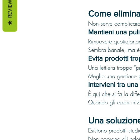
REVIEWS
Come eliminar
Non serve complicare
Mantieni una puli
Rimuovere quotidianam
Sembra banale, ma è 
Evita prodotti tr
Una lettiera troppo “
Meglio una gestione p
Intervieni tra una 
È qui che si fa la diff
Quando gli odori inizia
Una soluzione
Esistono prodotti studi
Non coprono gli odori