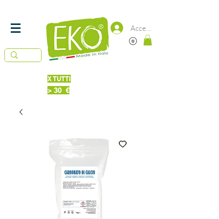
SPEDIZIONE
IN 24/48 ORE -
GRATUITA DA 50€
Accedi
X TUTTI
Piatti Probiotici 220 ml
IN OMAGGIO
> 30 €
Bucato + Piatti 220ml Probiotici