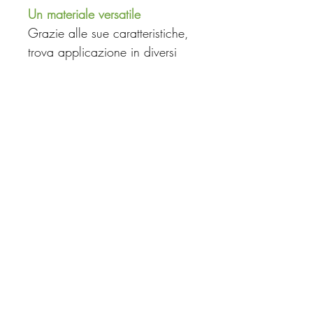
Un materiale versatile
Grazie alle sue caratteristiche,
trova applicazione in diversi
settori:
edilizia e costruzioni
artigianato
ceramica e modellazione
restauro
agricoltura
“Scopri nel blog come usare il
carbonato di calcio (bianco di
Spagna) nel restauro e nelle
lavorazioni”
Caratteristiche prodotto