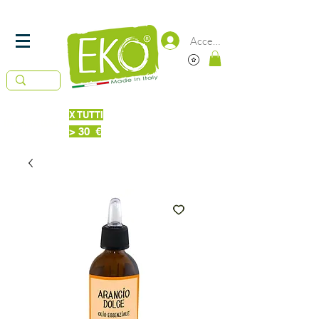
SPEDIZIONE
IN 24/48 ORE -
GRATUITA DA 50€
Accedi
X TUTTI
Piatti Probiotici 220 ml
IN OMAGGIO
> 30 €
Bucato + Piatti 220ml Probiotici