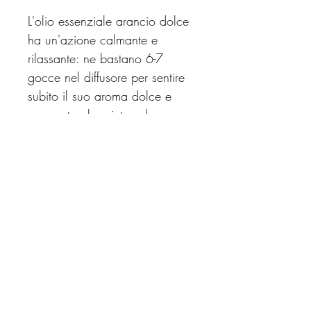
L'olio essenziale arancio dolce
ha un'azione calmante e
rilassante: ne bastano 6-7
gocce nel diffusore per sentire
subito il suo aroma dolce e
agrumato che aiuta ad
alleviare stress e tensione.
Usalo sulla pelle diluendo 6-7
gocce in un olio vegetale o
acqua per impacchi, pediluvi,
bagni rilassanti e massaggi
rigeneranti.
Cookie Policy