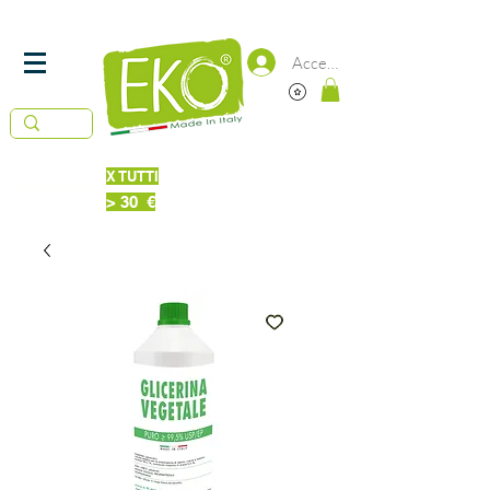
SPEDIZIONE
IN 24/48 ORE -
GRATUITA DA 50€
Accedi
X TUTTI
Piatti Probiotici 220 ml
IN OMAGGIO
> 30 €
Bucato + Piatti 220ml Probiotici