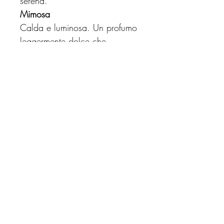
serena.
Mimosa
Calda e luminosa. Un profumo
leggermente dolce che
richiama la primavera e dona
una sensazione di leggerezza.
Rosa e Peonia
Floreale,
armoniosa, elegante. Un
bouquet raffinato che profuma i
tessuti in modo equilibrato
Vaniglia Macadamia:
calda e
avvolgente di vaniglia cremosa
e macadamia vellutata, che
sprigiona un aroma dolce,
intenso e irresistibilmente
delicato.