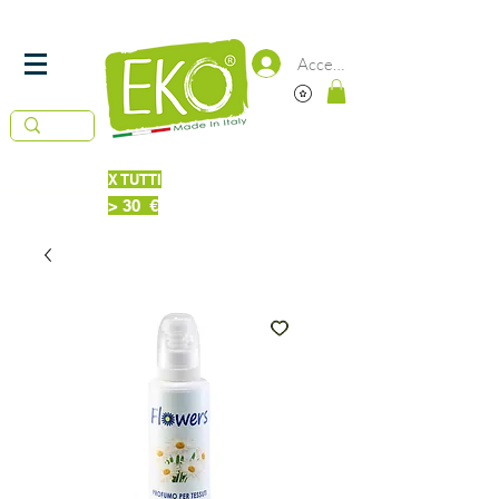
SPEDIZIONE
IN 24/48 ORE -
GRATUITA DA 50€
Accedi
X TUTTI
Piatti Probiotici 220 ml
IN OMAGGIO
> 30 €
Bucato + Piatti 220ml Probiotici