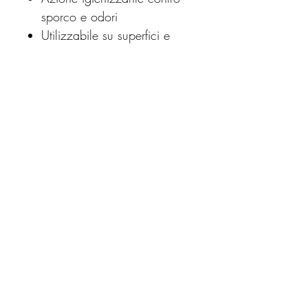
sporco e odori
Utilizzabile su superfici e
tessuti
Profumazione ipoallergenica
o versione senza profumo
Senza EDTA, fosfati, enzimi,
coloranti e imbiancanti ottici
Produzione artigianale 100%
Made in Italy
Certificato da BioCertItalia a
garanzia di qualità,
sostenibilità e sicurezza
ambientale.
Formato ecosostenibile
Disponibile anche nei formati