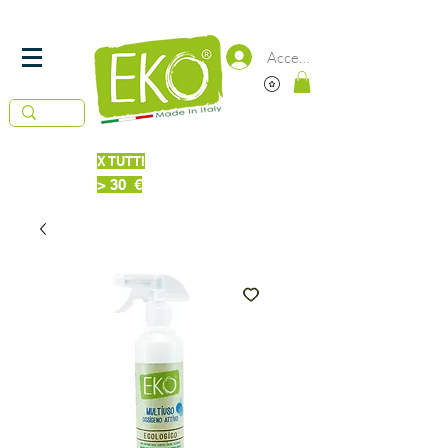
SPEDIZIONE
IN 24/48 ORE -
GRATUITA DA 50€
Accedi
X TUTTI
Piatti Probiotici 220 ml
IN OMAGGIO
> 30 €
Bucato + Piatti 220ml Probiotici