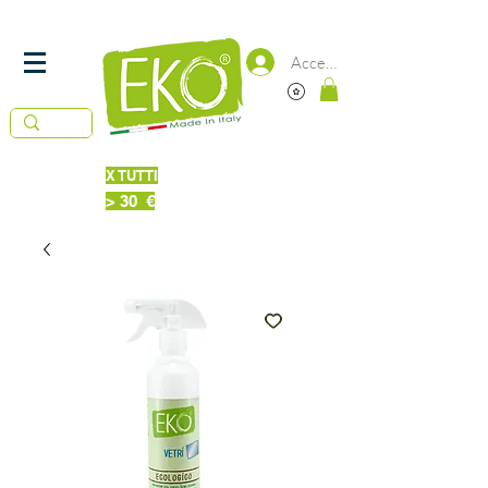
SPEDIZIONE
IN 24/48 ORE -
GRATUITA DA 50€
Accedi
X TUTTI
Piatti Probiotici 220 ml
IN OMAGGIO
> 30 €
Bucato + Piatti 220ml Probiotici