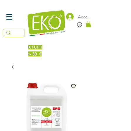
SPEDIZIONE
IN 24/48 ORE -
GRATUITA DA 50€
Accedi
X TUTTI
Piatti Probiotici 220 ml
IN OMAGGIO
> 30 €
Bucato + Piatti 220ml Probiotici