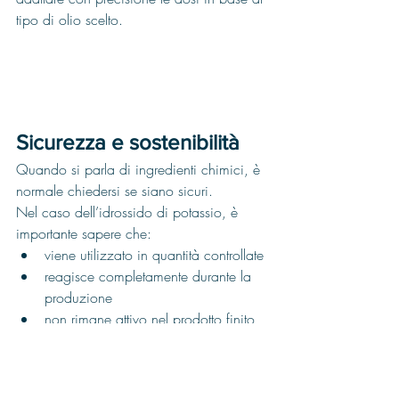
tipo di olio scelto.
Sicurezza e sostenibilità
Quando si parla di ingredienti chimici, è 
normale chiedersi se siano sicuri.
Nel caso dell’idrossido di potassio, è 
importante sapere che:
viene utilizzato in quantità controllate
reagisce completamente durante la 
produzione
non rimane attivo nel prodotto finito
Nei detergenti ecologici, il risultato finale 
è un composto sicuro e biodegradabile.