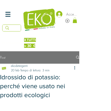
SPEDIZIONE
IN 24/48 ORE -
GRATUITA DA 50€
Accedi
X TUTTI
Piatti Probiotici 220 ml
IN OMAGGIO
> 30 €
Bucato + Piatti 220ml Probiotici
Post
ekodetergenti
20 feb
Tempo di lettura: 3 min
Idrossido di potassio:
perché viene usato nei
prodotti ecologici